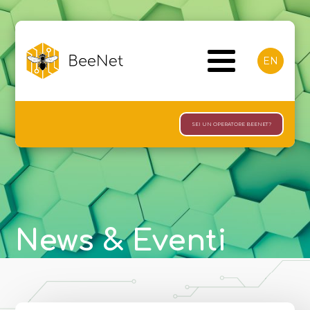
EN
SEI UN OPERATORE BEENET?
News & Eventi